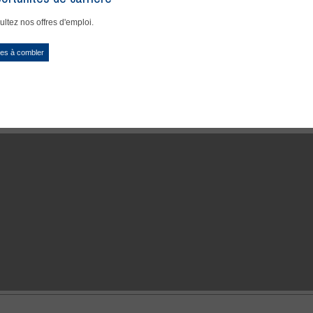
ltez nos offres d'emploi.
es à combler