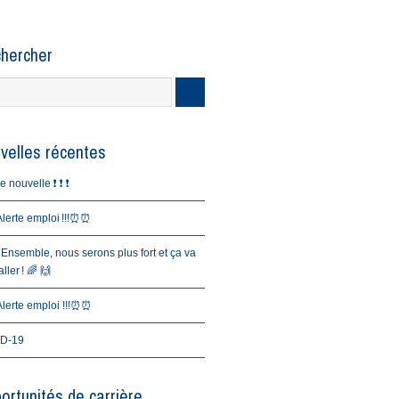
hercher
velles récentes
nouvelle ❗️ ❗️ ❗️
erte emploi !!!⏰⏰
 Ensemble, nous serons plus fort et ça va
ller ! 🌈 🙌
erte emploi !!!⏰⏰
D-19
ortunités de carrière