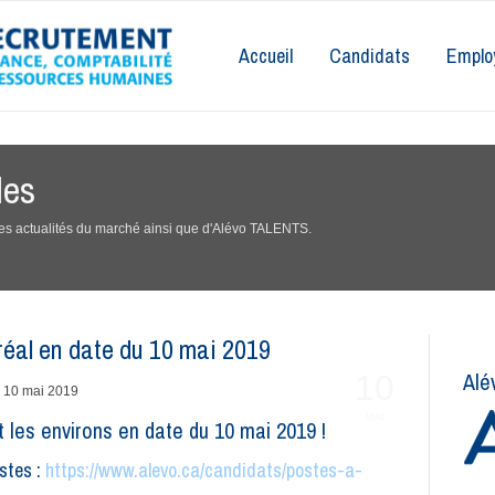
Accueil
Candidats
Emplo
les
 des actualités du marché ainsi que d'Alévo TALENTS.
réal en date du 10 mai 2019
Alé
10
MAI
 les environs en date du 10 mai 2019 !
stes :
https://www.alevo.ca/candidats/postes-a-