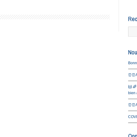
Rec
Nou
Bonne 
⏰⏰Al
🙌 🌈
bien a
⏰⏰Al
COVI
Opp