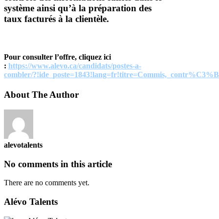
système ainsi qu’à la préparation des
taux facturés à la clientèle.
Pour consulter l’offre, cliquez ici
:
https://www.alevo.ca/candidats/postes-a-
combler/?!ide_poste=1843!lang=fr!titre=Commis,_contr%C3%B4
About The Author
alevotalents
No comments in this article
There are no comments yet.
Alévo Talents