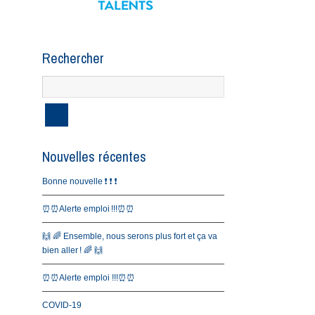
Rechercher
Nouvelles récentes
Bonne nouvelle ❗️ ❗️ ❗️
⏰⏰Alerte emploi !!!⏰⏰
🙌 🌈 Ensemble, nous serons plus fort et ça va
bien aller ! 🌈 🙌
⏰⏰Alerte emploi !!!⏰⏰
COVID-19