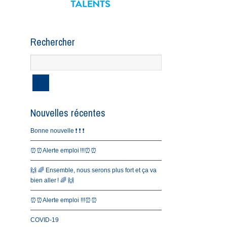
Rechercher
Nouvelles récentes
Bonne nouvelle ❗️ ❗️ ❗️
⏰⏰Alerte emploi !!!⏰⏰
🙌 🌈 Ensemble, nous serons plus fort et ça va
bien aller ! 🌈 🙌
⏰⏰Alerte emploi !!!⏰⏰
COVID-19