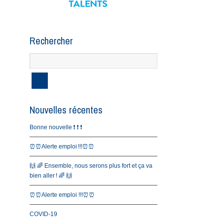
Rechercher
Nouvelles récentes
Bonne nouvelle ❗️ ❗️ ❗️
⏰⏰Alerte emploi !!!⏰⏰
🙌 🌈 Ensemble, nous serons plus fort et ça va
bien aller ! 🌈 🙌
⏰⏰Alerte emploi !!!⏰⏰
COVID-19