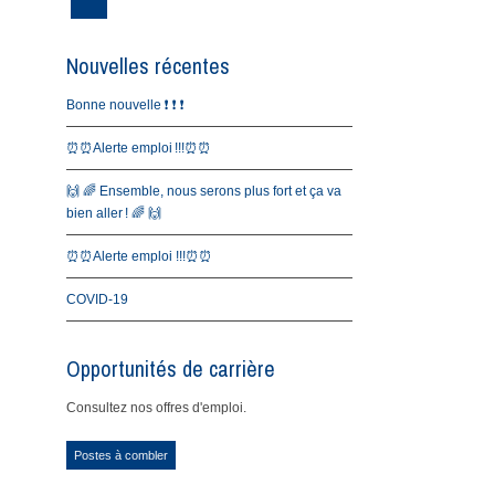
Nouvelles récentes
Bonne nouvelle ❗️ ❗️ ❗️
⏰⏰Alerte emploi !!!⏰⏰
🙌 🌈 Ensemble, nous serons plus fort et ça va
bien aller ! 🌈 🙌
⏰⏰Alerte emploi !!!⏰⏰
COVID-19
Opportunités de carrière
Consultez nos offres d'emploi.
Postes à combler