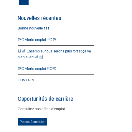
Nouvelles récentes
Bonne nouvelle ❗️ ❗️ ❗️
⏰⏰Alerte emploi !!!⏰⏰
🙌 🌈 Ensemble, nous serons plus fort et ça va
bien aller ! 🌈 🙌
⏰⏰Alerte emploi !!!⏰⏰
COVID-19
Opportunités de carrière
Consultez nos offres d'emploi.
Postes à combler