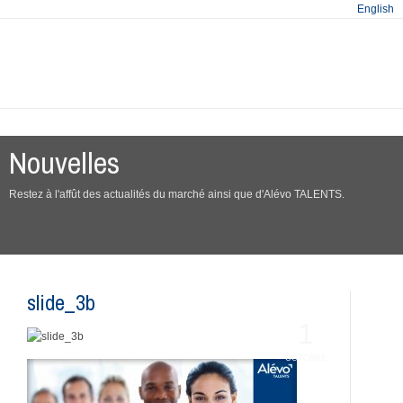
English
Nouvelles
Restez à l'affût des actualités du marché ainsi que d'Alévo TALENTS.
slide_3b
1
OCTOBRE