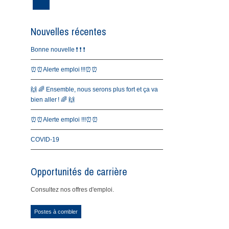
Nouvelles récentes
Bonne nouvelle ❗️ ❗️ ❗️
⏰⏰Alerte emploi !!!⏰⏰
🙌 🌈 Ensemble, nous serons plus fort et ça va
bien aller ! 🌈 🙌
⏰⏰Alerte emploi !!!⏰⏰
COVID-19
Opportunités de carrière
Consultez nos offres d'emploi.
Postes à combler