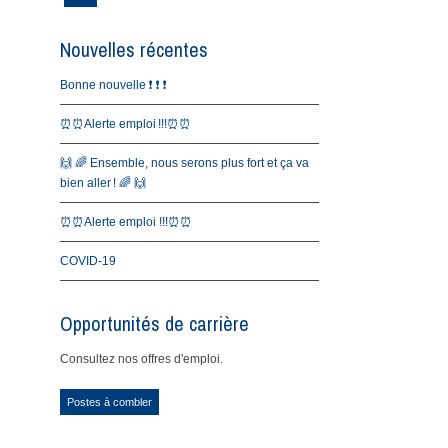
Nouvelles récentes
Bonne nouvelle ❗️ ❗️ ❗️
⏰⏰Alerte emploi !!!⏰⏰
🙌 🌈 Ensemble, nous serons plus fort et ça va
bien aller ! 🌈 🙌
⏰⏰Alerte emploi !!!⏰⏰
COVID-19
Opportunités de carrière
Consultez nos offres d'emploi.
Postes à combler