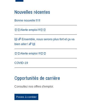
Nouvelles récentes
Bonne nouvelle ❗️ ❗️ ❗️
⏰⏰Alerte emploi !!!⏰⏰
🙌 🌈 Ensemble, nous serons plus fort et ça va
bien aller ! 🌈 🙌
⏰⏰Alerte emploi !!!⏰⏰
COVID-19
Opportunités de carrière
Consultez nos offres d'emploi.
Postes à combler