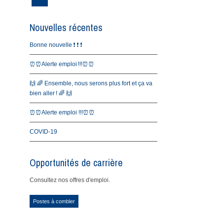
Nouvelles récentes
Bonne nouvelle ❗️ ❗️ ❗️
⏰⏰Alerte emploi !!!⏰⏰
🙌 🌈 Ensemble, nous serons plus fort et ça va
bien aller ! 🌈 🙌
⏰⏰Alerte emploi !!!⏰⏰
COVID-19
Opportunités de carrière
Consultez nos offres d'emploi.
Postes à combler