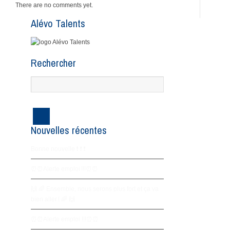
There are no comments yet.
Alévo Talents
Rechercher
Nouvelles récentes
Bonne nouvelle ❗️ ❗️ ❗️
⏰⏰Alerte emploi !!!⏰⏰
🙌 🌈 Ensemble, nous serons plus fort et ça va
bien aller ! 🌈 🙌
⏰⏰Alerte emploi !!!⏰⏰