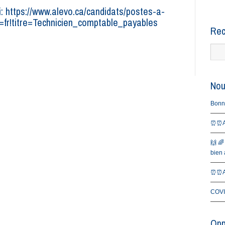
ici: https://www.alevo.ca/candidats/postes-a-
=fr!titre=Technicien_comptable_payables
Rec
Nou
Bonne 
⏰⏰Al
🙌 🌈
bien a
⏰⏰Al
COVI
Opp