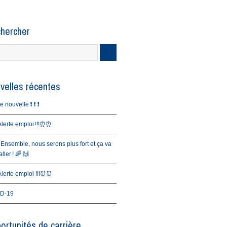
hercher
velles récentes
nouvelle ❗️ ❗️ ❗️
erte emploi !!!⏰⏰
 Ensemble, nous serons plus fort et ça va
ller ! 🌈 🙌
erte emploi !!!⏰⏰
D-19
ortunités de carrière