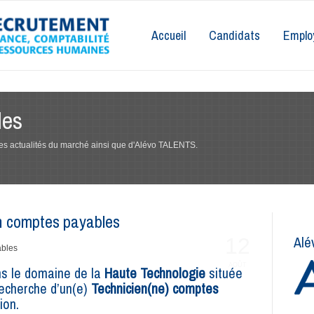
Accueil
Candidats
Emplo
les
 des actualités du marché ainsi que d'Alévo TALENTS.
n comptes payables
Alé
12
AOÛT
ans le domaine de la
Haute Technologie
située
 recherche d’un(e)
Technicien(ne) comptes
ion.