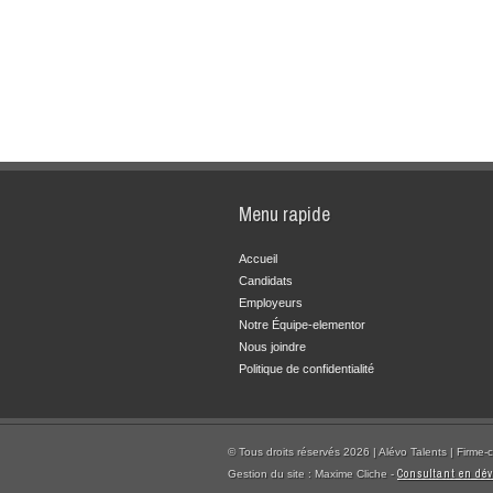
Menu rapide
Accueil
Candidats
Employeurs
Notre Équipe-elementor
Nous joindre
Politique de confidentialité
© Tous droits réservés 2026 | Alévo Talents | Firme-
Consultant en dé
Gestion du site : Maxime Cliche -