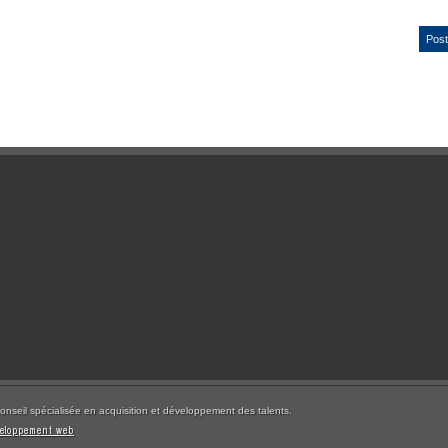
Post
conseil spécialisée en acquisition et développement des talents.
veloppement web