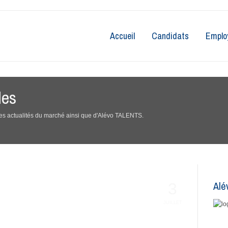
Accueil
Candidats
Emplo
les
 des actualités du marché ainsi que d'Alévo TALENTS.
Alé
3
JUILLET