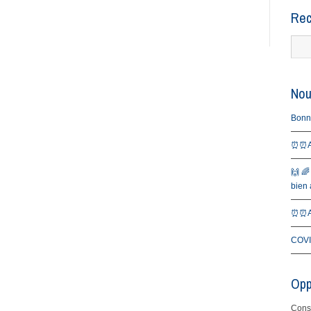
Rec
Nou
Bonne 
⏰⏰Al
🙌 🌈
bien a
⏰⏰Al
COVI
Opp
Consu