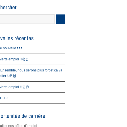
hercher
velles récentes
nouvelle ❗️ ❗️ ❗️
erte emploi !!!⏰⏰
 Ensemble, nous serons plus fort et ça va
ller ! 🌈 🙌
erte emploi !!!⏰⏰
D-19
ortunités de carrière
ltez nos offres d'emploi.