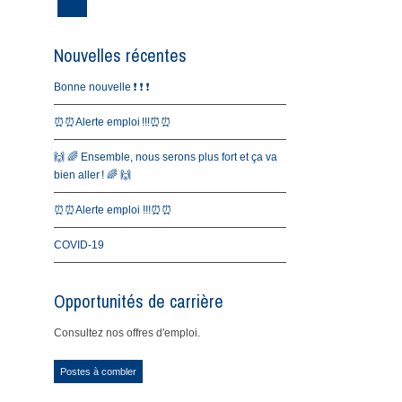
Nouvelles récentes
Bonne nouvelle ❗️ ❗️ ❗️
⏰⏰Alerte emploi !!!⏰⏰
🙌 🌈 Ensemble, nous serons plus fort et ça va
bien aller ! 🌈 🙌
⏰⏰Alerte emploi !!!⏰⏰
COVID-19
Opportunités de carrière
Consultez nos offres d'emploi.
Postes à combler