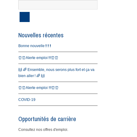
Nouvelles récentes
Bonne nouvelle ❗️ ❗️ ❗️
⏰⏰Alerte emploi !!!⏰⏰
🙌 🌈 Ensemble, nous serons plus fort et ça va
bien aller ! 🌈 🙌
⏰⏰Alerte emploi !!!⏰⏰
COVID-19
Opportunités de carrière
Consultez nos offres d'emploi.