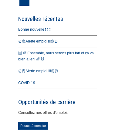
Nouvelles récentes
Bonne nouvelle ❗️ ❗️ ❗️
⏰⏰Alerte emploi !!!⏰⏰
🙌 🌈 Ensemble, nous serons plus fort et ça va
bien aller ! 🌈 🙌
⏰⏰Alerte emploi !!!⏰⏰
COVID-19
Opportunités de carrière
Consultez nos offres d'emploi.
Postes à combler