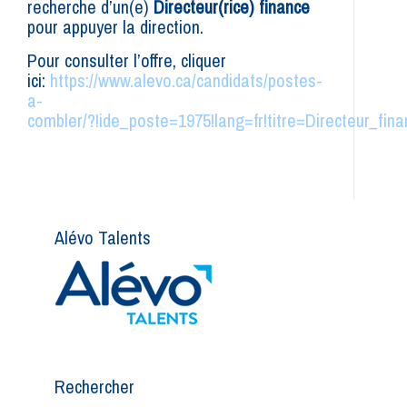
recherche d’un(e)
Directeur(rice) finance
pour appuyer la direction.
Pour consulter l’offre, cliquer
ici:
https://www.alevo.ca/candidats/postes-
a-
combler/?!ide_poste=1975!lang=fr!titre=Directeur_fina
Alévo Talents
Rechercher