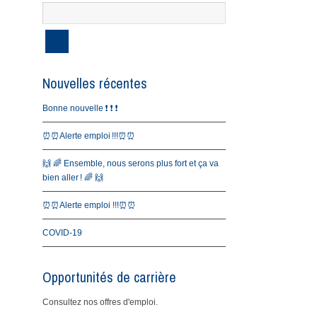
Nouvelles récentes
Bonne nouvelle ❗️ ❗️ ❗️
⏰⏰Alerte emploi !!!⏰⏰
🙌 🌈 Ensemble, nous serons plus fort et ça va
bien aller ! 🌈 🙌
⏰⏰Alerte emploi !!!⏰⏰
COVID-19
Opportunités de carrière
Consultez nos offres d'emploi.