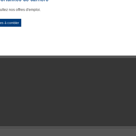
ltez nos offres d'emploi.
es à combler