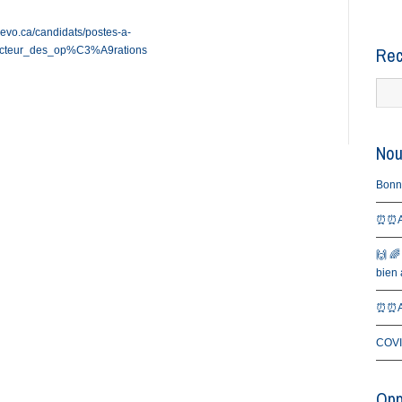
levo.ca/candidats/postes-a-
Rec
irecteur_des_op%C3%A9rations
Nou
Bonne 
⏰⏰Al
🙌 🌈
bien a
⏰⏰Al
COVI
Opp