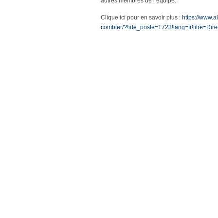
autres membres de l’équipe.
Clique ici pour en savoir plus :
https://www.a
combler/?!ide_poste=1723!lang=fr!titre=D