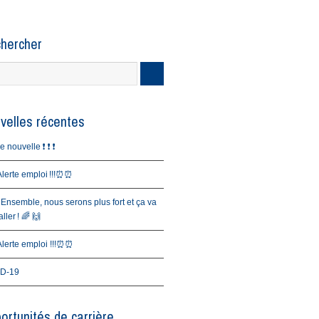
hercher
velles récentes
nouvelle ❗️ ❗️ ❗️
erte emploi !!!⏰⏰
 Ensemble, nous serons plus fort et ça va
ller ! 🌈 🙌
erte emploi !!!⏰⏰
D-19
ortunités de carrière