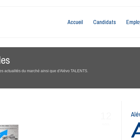
Accueil
Candidats
Emplo
les
 des actualités du marché ainsi que d'Alévo TALENTS.
Alé
12
AVRIL