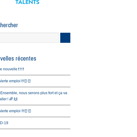
hercher
velles récentes
nouvelle ❗️ ❗️ ❗️
erte emploi !!!⏰⏰
 Ensemble, nous serons plus fort et ça va
ller ! 🌈 🙌
erte emploi !!!⏰⏰
D-19