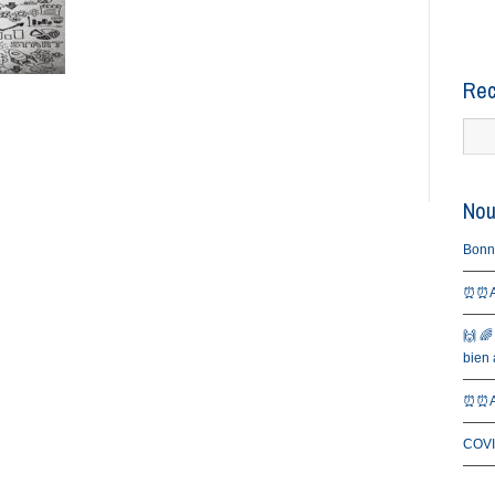
Rec
Nou
Bonne 
⏰⏰Al
🙌 🌈
bien a
⏰⏰Al
COVI