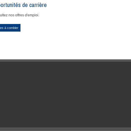
ortunités de carrière
ltez nos offres d'emploi.
es à combler