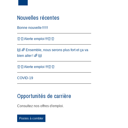
Nouvelles récentes
Bonne nouvelle ❗️ ❗️ ❗️
⏰⏰Alerte emploi !!!⏰⏰
🙌 🌈 Ensemble, nous serons plus fort et ça va
bien aller ! 🌈 🙌
⏰⏰Alerte emploi !!!⏰⏰
COVID-19
Opportunités de carrière
Consultez nos offres d'emploi.
Postes à combler