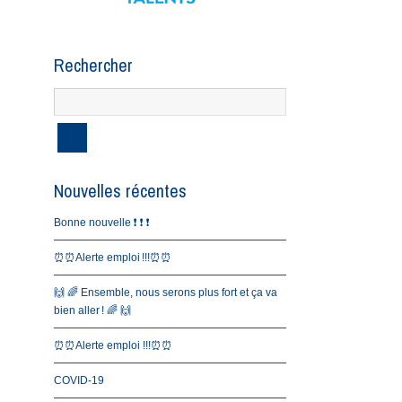
Rechercher
Nouvelles récentes
Bonne nouvelle ❗️ ❗️ ❗️
⏰⏰Alerte emploi !!!⏰⏰
🙌 🌈 Ensemble, nous serons plus fort et ça va
bien aller ! 🌈 🙌
⏰⏰Alerte emploi !!!⏰⏰
COVID-19