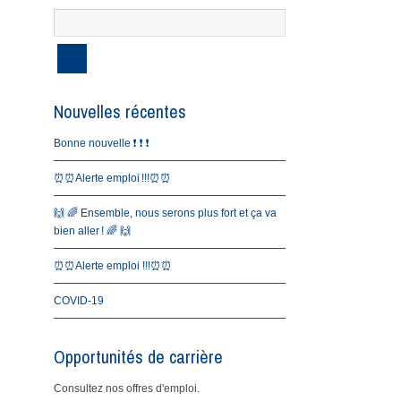
Nouvelles récentes
Bonne nouvelle ❗️ ❗️ ❗️
⏰⏰Alerte emploi !!!⏰⏰
🙌 🌈 Ensemble, nous serons plus fort et ça va
bien aller ! 🌈 🙌
⏰⏰Alerte emploi !!!⏰⏰
COVID-19
Opportunités de carrière
Consultez nos offres d'emploi.