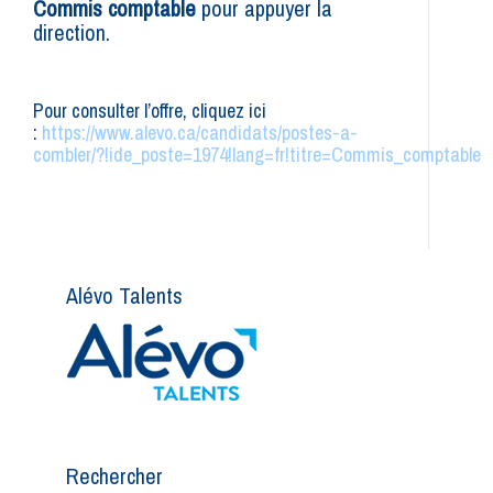
Commis comptable
pour appuyer la
direction.
Pour consulter l’offre, cliquez ici
:
https://www.alevo.ca/candidats/postes-a-
combler/?!ide_poste=1974!lang=fr!titre=Commis_comptable
Alévo Talents
Rechercher