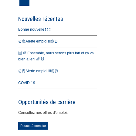
Nouvelles récentes
Bonne nouvelle ❗️ ❗️ ❗️
⏰⏰Alerte emploi !!!⏰⏰
🙌 🌈 Ensemble, nous serons plus fort et ça va
bien aller ! 🌈 🙌
⏰⏰Alerte emploi !!!⏰⏰
COVID-19
Opportunités de carrière
Consultez nos offres d'emploi.
Postes à combler