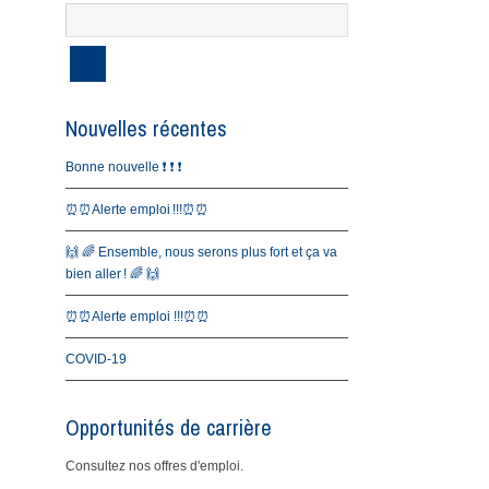
Nouvelles récentes
Bonne nouvelle ❗️ ❗️ ❗️
⏰⏰Alerte emploi !!!⏰⏰
🙌 🌈 Ensemble, nous serons plus fort et ça va
bien aller ! 🌈 🙌
⏰⏰Alerte emploi !!!⏰⏰
COVID-19
Opportunités de carrière
Consultez nos offres d'emploi.