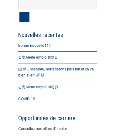
Nouvelles récentes
Bonne nouvelle ❗️ ❗️ ❗️
⏰⏰Alerte emploi !!!⏰⏰
🙌 🌈 Ensemble, nous serons plus fort et ça va
bien aller ! 🌈 🙌
⏰⏰Alerte emploi !!!⏰⏰
COVID-19
Opportunités de carrière
Consultez nos offres d'emploi.