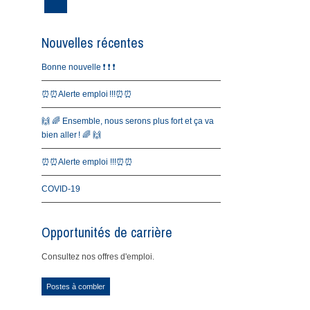
Nouvelles récentes
Bonne nouvelle ❗️ ❗️ ❗️
⏰⏰Alerte emploi !!!⏰⏰
🙌 🌈 Ensemble, nous serons plus fort et ça va
bien aller ! 🌈 🙌
⏰⏰Alerte emploi !!!⏰⏰
COVID-19
Opportunités de carrière
Consultez nos offres d'emploi.
Postes à combler