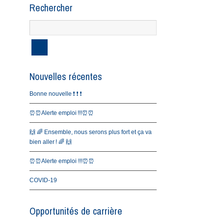
Rechercher
Nouvelles récentes
Bonne nouvelle ❗️ ❗️ ❗️
⏰⏰Alerte emploi !!!⏰⏰
🙌 🌈 Ensemble, nous serons plus fort et ça va
bien aller ! 🌈 🙌
⏰⏰Alerte emploi !!!⏰⏰
COVID-19
Opportunités de carrière