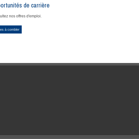
ortunités de carrière
ltez nos offres d'emploi.
es à combler