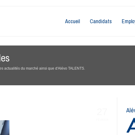
Accueil
Candidats
Emplo
les
 des actualités du marché ainsi que d'Alévo TALENTS.
Alé
27
FÉVRIER