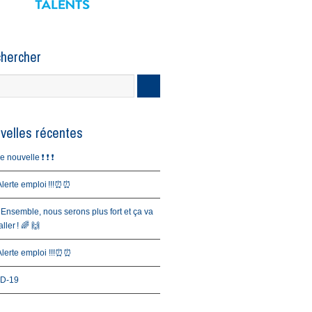
hercher
velles récentes
nouvelle ❗️ ❗️ ❗️
erte emploi !!!⏰⏰
 Ensemble, nous serons plus fort et ça va
ller ! 🌈 🙌
erte emploi !!!⏰⏰
D-19