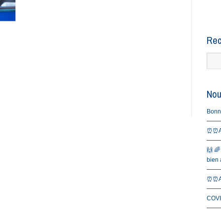
Rec
Nou
Bonne 
⏰⏰Al
🙌 🌈
bien a
⏰⏰Al
COVI