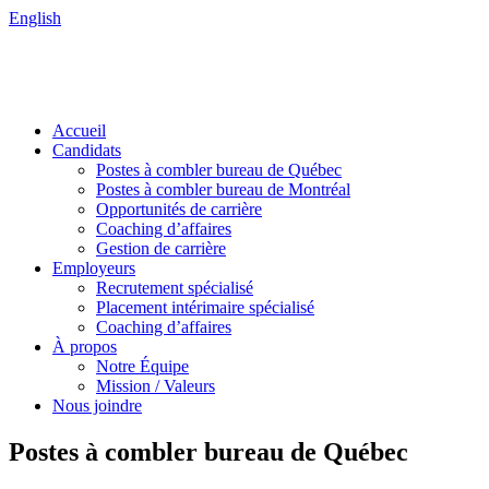
English
Accueil
Candidats
Postes à combler bureau de Québec
Postes à combler bureau de Montréal
Opportunités de carrière
Coaching d’affaires
Gestion de carrière
Employeurs
Recrutement spécialisé
Placement intérimaire spécialisé
Coaching d’affaires
À propos
Notre Équipe
Mission / Valeurs
Nous joindre
Postes à combler bureau de Québec