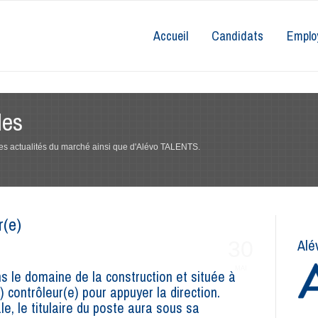
Accueil
Candidats
Emplo
les
 des actualités du marché ainsi que d'Alévo TALENTS.
r(e)
Alé
30
MAI
ns le domaine de la construction et située à
) contrôleur(e) pour appuyer la direction.
le, le titulaire du poste aura sous sa