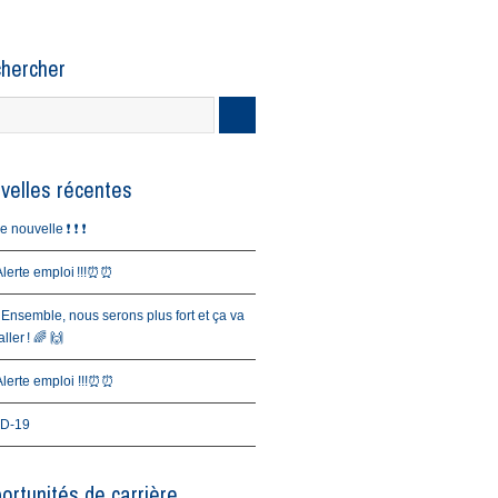
hercher
velles récentes
nouvelle ❗️ ❗️ ❗️
erte emploi !!!⏰⏰
 Ensemble, nous serons plus fort et ça va
ller ! 🌈 🙌
erte emploi !!!⏰⏰
D-19
ortunités de carrière