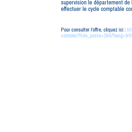
supervision le département de 
effectuer le cycle comptable com
Pour consulter l’offre, cliquez ici :
ht
combler/?!ide_poste=1847!lang=fr