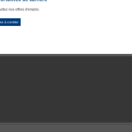
ltez nos offres d'emploi.
es à combler