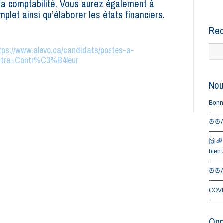
la comptabilité. Vous aurez également à
plet ainsi qu’élaborer les états financiers.
Rec
tps://www.alevo.ca/candidats/postes-a-
!titre=Contr%C3%B4leur
Nou
Bonne 
⏰⏰Al
🙌 🌈
bien a
⏰⏰Al
COVI
Opp