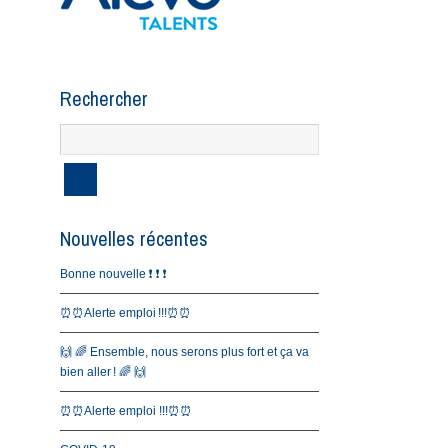
Rechercher
Nouvelles récentes
Bonne nouvelle ❗️ ❗️ ❗️
⏰⏰Alerte emploi !!!⏰⏰
🙌 🌈 Ensemble, nous serons plus fort et ça va
bien aller ! 🌈 🙌
⏰⏰Alerte emploi !!!⏰⏰