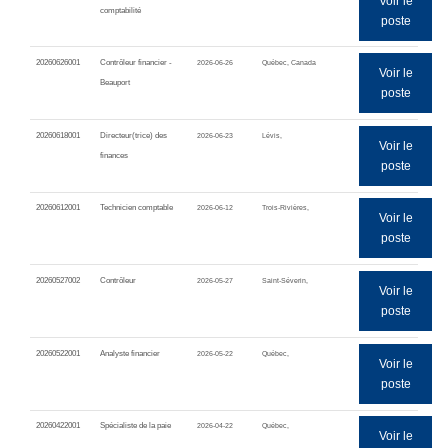
Voir le
comptabilité
poste
20260626001
Contrôleur financier -
2026-06-26
Québec, Canada
Voir le
Beauport
poste
20260618001
Directeur(trice) des
2026-06-23
Lévis,
Voir le
finances
poste
20260612001
Technicien comptable
2026-06-12
Trois-Rivières,
Voir le
poste
20260527002
Contrôleur
2026-05-27
Saint-Séverin,
Voir le
poste
20260522001
Analyste financier
2026-05-22
Québec,
Voir le
poste
20260422001
Spécialiste de la paie
2026-04-22
Québec,
Voir le